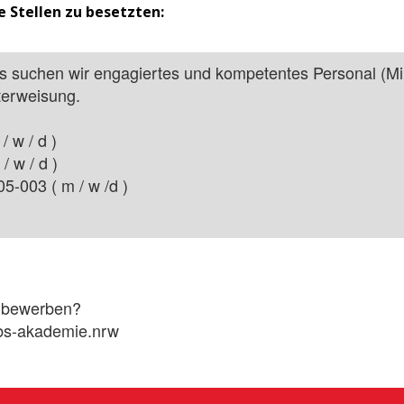
 Stellen zu besetzten:
 suchen wir engagiertes und kompetentes Personal (Min
terweisung.
 w / d )
 w / d )
-003 ( m / w /d )
s bewerben?
@bs-akademie.nrw