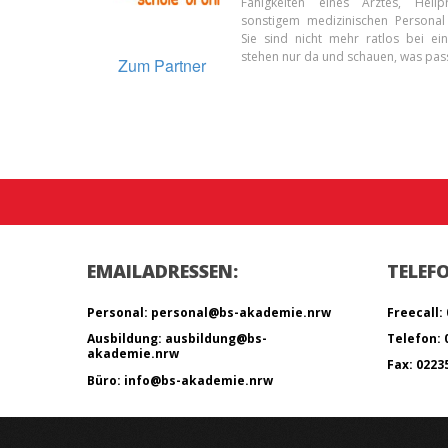
Fähigkeiten eines Arztes, Heilp
sonstigem medizinischen Personal 
Sie sind nicht mehr ratlos bei ei
stehen nur da und schauen, was pass
Zum Partner
EMAILADRESSEN:
TELEF
Personal: personal@bs-akademie.nrw
Freecall: 
Ausbildung: ausbildung@bs-
Telefon: 0
akademie.nrw
Fax: 02235
Büro: info@bs-akademie.nrw