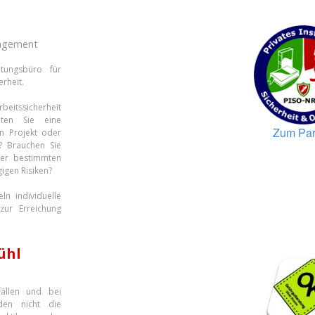
nagement
tungsbüro für
rheit.
beitssicherheit
hten Sie eine
Zum Par
in Projekt oder
n? Brauchen Sie
ner bestimmten
gigen Risiken?
ln individuelle
zur Erreichung
ühl
fällen und bei
den nicht die