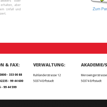
raktikers oder
erhalten, aber
Zum Par
nem Unfall und
iert.
ON & FAX:
VERWALTUNG:
AKADEMIE/S
0800 - 333 00 88
Ruhländerstrasse 12
Merowingerstrasse
2235 - 99 44 600
50374 Erftstadt
50374 Erftstadt
 - 99 44 599