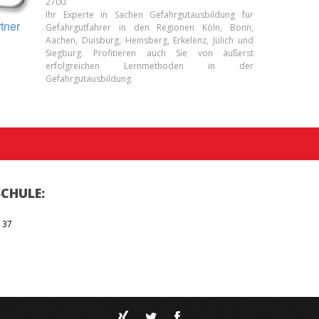
2700.
Ihr Experte in Sachen Gefahrgutausbildung für
tner
Gefahrgutfahrer in den Regionen Köln, Bonn,
Aachen, Duisburg, Heinsberg, Erkelenz, Jülich und
Siegburg. Profitieren auch Sie von äußerst
erfolgreichen Lernmethoden in der
Gefahrgutausbildung.
CHULE:
 37